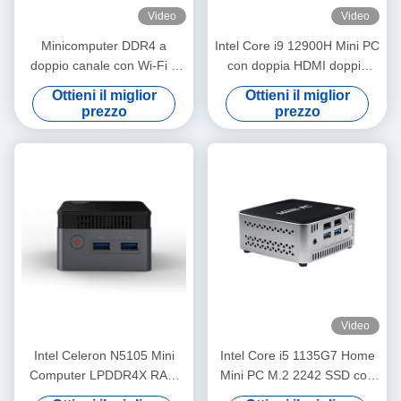
Video
Video
Minicomputer DDR4 a
Intel Core i9 12900H Mini PC
doppio canale con Wi-Fi e
con doppia HDMI doppia
processore Intel Core I7-
LAN e DDR4 64G
Ottieni il miglior
Ottieni il miglior
1360P
prezzo
prezzo
Video
Intel Celeron N5105 Mini
Intel Core i5 1135G7 Home
Computer LPDDR4X RAM
Mini PC M.2 2242 SSD con
8G con slot TF e ventilatore
doppia LAN e ventilatore