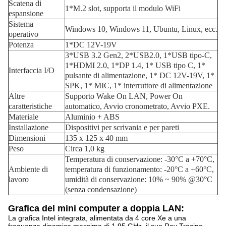
Scatena di
1*M.2 slot, supporta il modulo WiFi
espansione
Sistema
Windows 10, Windows 11, Ubuntu, Linux, ecc.
operativo
Potenza
1*DC 12V-19V
3*USB 3.2 Gen2, 2*USB2.0, 1*USB tipo-C,
1*HDMI 2.0, 1*DP 1.4, 1* USB tipo C, 1*
Interfaccia I/O
pulsante di alimentazione, 1* DC 12V-19V, 1*
SPK, 1* MIC, 1* interruttore di alimentazione
Altre
Supporto Wake On LAN, Power On
caratteristiche
automatico, Avvio cronometrato, Avvio PXE.
Materiale
Aluminio + ABS
Installazione
Dispositivi per scrivania e per pareti
Dimensioni
135 x 125 x 40 mm
Peso
Circa 1,0 kg
Temperatura di conservazione: -30°C a +70°C,
Ambiente di
temperatura di funzionamento: -20°C a +60°C,
lavoro
umidità di conservazione: 10% ~ 90% @30°C
(senza condensazione)
Grafica del mini computer a doppia LAN:
La grafica Intel integrata, alimentata da 4 core Xe a una