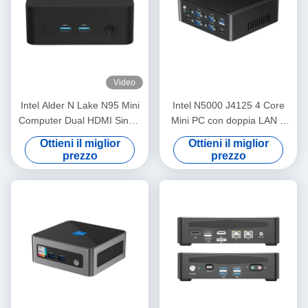
Video
Intel Alder N Lake N95 Mini
Intel N5000 J4125 4 Core
Computer Dual HDMI Single
Mini PC con doppia LAN 6
LAN DDR4 16G Mini PC
COM e DDR4 fino a 8G
Ottieni il miglior
Ottieni il miglior
portatile
prezzo
prezzo