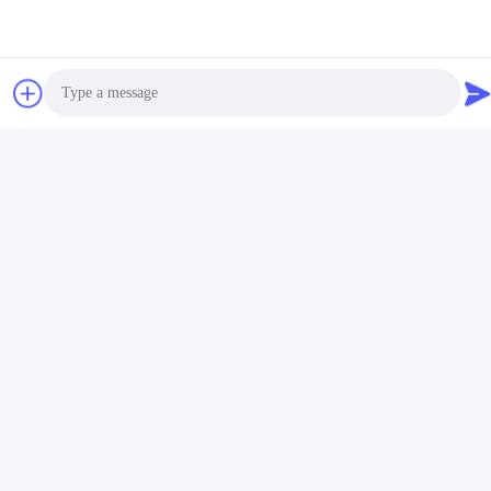
Social media
Photo
Contatto rapido
Video Call
tel
Audio Call
86-132-6668-8862
E-mail
sales07@helorcloud.com
Indirizzo
Piano 2, n. 3 Edificio di fabbrica, Zona industriale di Buxia,
comunità di Liuyue, strada Henggang, Shenzhen,