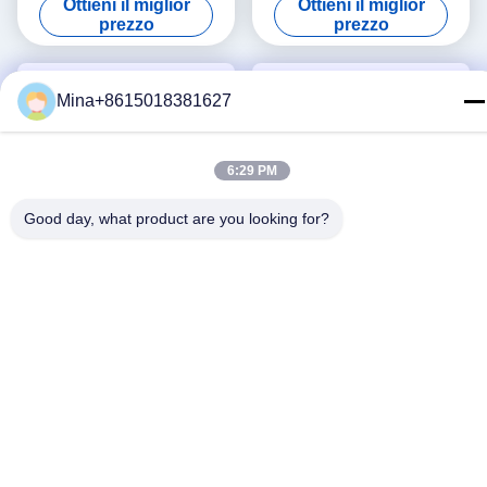
Ottieni il miglior
Ottieni il miglior
per ufficio a casa
prezzo
prezzo
Mina+8615018381627
6:29 PM
Good day, what product are you looking for?
Video
Video
DDR4 Mini Computer Dual
DDR4 16G RAM Intel N100
LAN Dual HDMI Intel 12a
Fanless Industrial Mini PC 4
generazione Core i3 i5 i7
LAN Dual COM Linux Con
Ottieni il miglior
Ottieni il miglior
Mini PC
WIFI
prezzo
prezzo