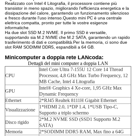
Realizzato con Intel 4 Litografia, il processore contiene più
transistor in meno spazio, migliorando l'efficienza energetica e la
dissipazione del calore, garantendo un funzionamento silenzioso
e fresco durante l'uso intenso.Questo mini PC è una centrale
elettrica compatta, pronto per tutte le vostre esigenze
informatiche.
Ha due slot SSD M.2 NVME. Il primo SSD è versatile,
supportando sia M.2 NVME che M.2 SATA, garantendo un rapido
trasferimento di dati e compatibilità.
Per la memoria, ci sono due
slot RAM SODIMM DDR5, espandibili a 64 GB.
Minicomputer a doppia rete LAN
coda:
Dettagli del mini computer a doppia LAN
Intel Core Ultra 7-155U 12 Core 14 Thread
CPU
Processor, 4,8 GHz Max Turbo Frequency, 12
MB Cache, Intel 4 Litografia
Intel® Graphics 4 Xe-core, 1,95 GHz Max
GPU
Dynamic Frequency
Ethernet
2*RJ45 Realtek 8111H Gigabit Ethernet
1*HDMI 2.0, 1*DP 1.4, 1*USB Tipo-C,
Visualizzazione
Supporto a triplo schermo
2*M.2 NVME SSD (SSD1 Supporto M.2
Disco rigido
SATA)
Memoria
2*SODIMM DDR5 RAM, Max fino a 64G