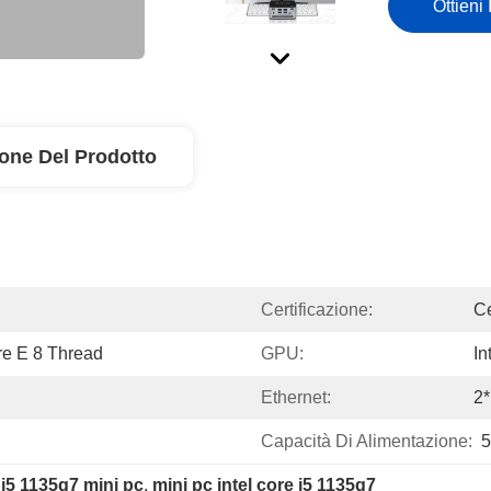
Ottieni 
ione Del Prodotto
Certificazione:
Ce
re E 8 Thread
GPU:
In
Ethernet:
2
Capacità Di Alimentazione:
5
 
i5 1135g7 mini pc
, 
mini pc intel core i5 1135g7