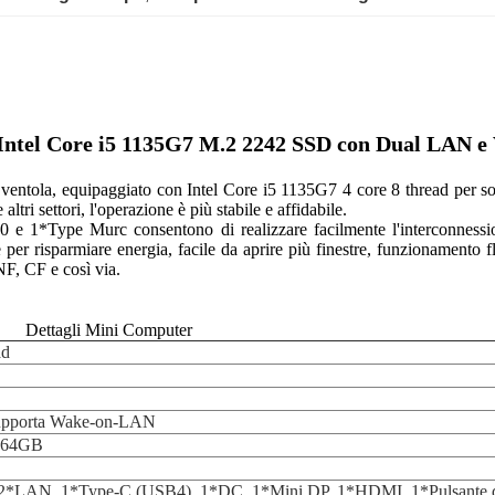
ntel Core i5 1135G7 M.2 2242 SSD con Dual LAN e 
ntola, equipaggiato con Intel Core i5 1135G7 4 core 8 thread per soddi
altri settori, l'operazione è più stabile e affidabile.
 1*Type Murc consentono di realizzare facilmente l'interconnessione 
r risparmiare energia, facile da aprire più finestre, funzionamento f
F, CF e così via.
Dettagli Mini Computer
ad
upporta Wake-on-LAN
a 64GB
2*LAN, 1*Type-C (USB4), 1*DC, 1*Mini DP, 1*HDMI, 1*Pulsante d