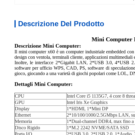
Descrizione Del Prodotto
Mini Computer I
Descrizione Mini Computer:
Il mini computer x60 è un computer industriale embedded con ve
design con ventola, terminali cliente, applicazioni multimediali e 
Inoltre, le interfacce 2*Gigabit LAN, 2*USB 3.0, 4*USB 2.0 e
software per ufficio WPS, CAD, PS, software di speculazione pe
gioco, giocando a una varietà di giochi popolari come LOL, DN
Dettagli Mini Computer:
CPU
Intel Core i5 1135G7, 4 core 8 thre
GPU
Intel Iris Xe Graphics
Display
1*HDMI, 1*Mini DP
Ethernet
2*10/100/1000/2.5GMbps LAN, s
Memoria
1*Dual-channel DDR4, max fino 
Disco Rigido
1*M.2 2242 NVME/SATA SSD
Porta I/O
2*USB 3.0, 2*USB 2.0, 1*Audio, 