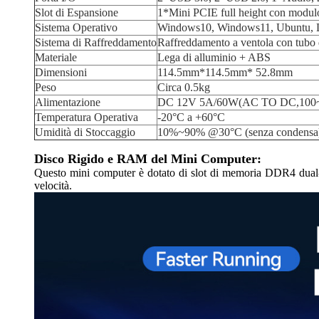
Slot di Espansione
1*Mini PCIE full height con modulo
Sistema Operativo
Windows10, Windows11, Ubuntu, L
Sistema di Raffreddamento
Raffreddamento a ventola con tubo 
Materiale
Lega di alluminio + ABS
Dimensioni
114.5mm*114.5mm* 52.8mm
Peso
Circa 0.5kg
Alimentazione
DC 12V 5A/60W(AC TO DC,100
Temperatura Operativa
-20°C a +60°C
Umidità di Stoccaggio
10%~90% @30°C (senza condensa
Disco Rigido e RAM del Mini Computer:
Questo mini computer è dotato di slot di memoria DDR4 dual-c
velocità.