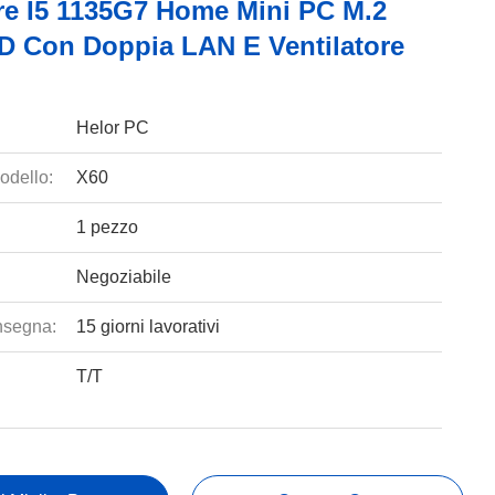
ore I5 1135G7 Home Mini PC M.2
D Con Doppia LAN E Ventilatore
Helor PC
odello:
X60
1 pezzo
Negoziabile
nsegna:
15 giorni lavorativi
T/T