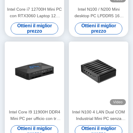
Intel Core i7 12700H Mini PC
Intel N100 / N200 Mini
con RTX3060 Laptop 12G
desktop PC LPDDR5 16G
Discrete Graphics e DDR4
RAM Windows 10/11 Linux
Ottieni il miglior
Ottieni il miglior
Mini desktop
prezzo
prezzo
Video
Intel Core I9 11900H DDR4
Intel N100 4 LAN Dual COM
Mini PC per ufficio con tre
Industrial Mini PC senza
display 4K a supporto HDMI
ventole con WIFI DDR4 16G
Ottieni il miglior
Ottieni il miglior
RAM Windows Linux