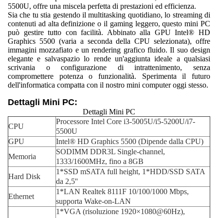
5500U, offre una miscela perfetta di prestazioni ed efficienza.
Sia che tu stia gestendo il multitasking quotidiano, lo streaming di
contenuti ad alta definizione o il gaming leggero, questo mini PC
può gestire tutto con facilità. Abbinato alla GPU Intel® HD
Graphics 5500 (varia a seconda della CPU selezionata), offre
immagini mozzafiato e un rendering grafico fluido. Il suo design
elegante e salvaspazio lo rende un'aggiunta ideale a qualsiasi
scrivania o configurazione di intrattenimento, senza
compromettere potenza o funzionalità. Sperimenta il futuro
dell'informatica compatta con il nostro mini computer oggi stesso.
Dettagli Mini PC:
Dettagli Mini PC
Processore Intel Core i3-5005U/i5-5200U/i7-
CPU
5500U
GPU
Intel® HD Graphics 5500 (Dipende dalla CPU)
SODIMM DDR3L Single-channel,
Memoria
1333/1600MHz, fino a 8GB
1*SSD mSATA full height, 1*HDD/SSD SATA
Hard Disk
da 2,5''
1*LAN Realtek 8111F 10/100/1000 Mbps,
Ethernet
supporta Wake-on-LAN
1*VGA (risoluzione 1920×1080@60Hz),