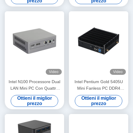
prezzo
prezzo
Video
Video
Intel N100 Processore Dual
Intel Pentium Gold 5405U
LAN Mini PC Con Quattro
Mini Fanless PC DDR4
USB DDR4 46GB RAM Per
64GB Linux per Home Office
Ottieni il miglior
Ottieni il miglior
Home Office
prezzo
prezzo