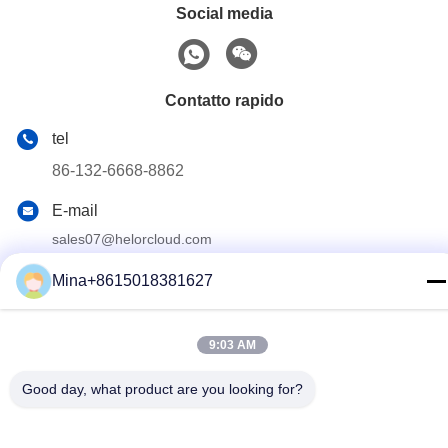
Social media
Contatto rapido
tel
86-132-6668-8862
E-mail
sales07@helorcloud.com
Indirizzo
Mina+8615018381627
Piano 2, n. 3 Edificio di fabbrica, Zona industriale di Buxia,
comunità di Liuyue, strada Henggang, Shenzhen,
Guangdong, Cina
9:03 AM
Good day, what product are you looking for?
Politica sulla privacy
|
Mappa del sito
Cina Buona qualità Mini PC Fornitore. © di Copyright 2024-2026