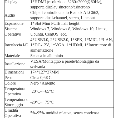
Display
1*HDMI (risoluzione 3280×2000@60Hz),
supporta display sincrono/asincrono
Chip di controllo audio Realtek ALC662,
Audio
supporta dual-channel, stereo, Line out
Espansione
1*Slot Mini PCIE half-height
Sistema
Windows 7, Windows 8, Windows 10, Linux,
Operativo
Ubuntu, CentOS, ecc.
4*USB3.0, 2*USB2.0, 1*SPK, 1*MIC, 1*LAN,
Interfaccia I/O
1*DC-12V, 1*VGA, 1*HDMI, 1*Interruttore di
alimentazione
Materiale
Scocca in alluminio
VESA/Montaggio a parete/Montaggio da
Installazione
scrivania
Dimensioni
174*127*37MM
Peso
Circa 0,6KG
Colore
Nero / Argento
Temperatura
-20°C~+65°C
Operativa
Temperatura di
-20°C~+75°C
Stoccaggio
Umidità
5%-95% umidità relativa, senza condensa
Operativa