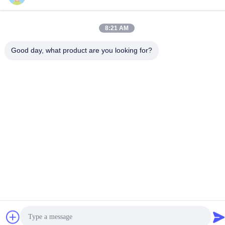
comunità di Liuyue, strada Henggang, Shenzhen,
Guangdong, Cina
8:21 AM
Politica sulla privacy
|
Mappa del sito
Good day, what product are you looking for?
Cina Buona qualità Mini PC Fornitore. © di Copyright 2024-2026
Shenzhen Helor Cloud Computer Co., Ltd. . Tutti i diritti Riservato.