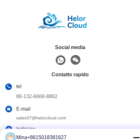
Social media
Contatto rapido
tel
86-132-6668-8862
E-mail
sales07@helorcloud.com
Indirizzo
Mina+8615018381627
Piano 2, n. 3 Edificio di fabbrica, Zona industriale di Buxia,