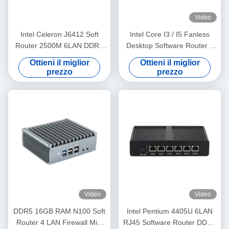
Video
Intel Celeron J6412 Soft
Intel Core I3 / I5 Fanless
Router 2500M 6LAN DDR4
Desktop Software Router 6
32GB HD Display Mini PC
RJ45 LAN DDR3 8GB RAM
Ottieni il miglior
Ottieni il miglior
prezzo
prezzo
Video
Video
DDR5 16GB RAM N100 Soft
Intel Pentium 4405U 6LAN
Router 4 LAN Firewall Mini
RJ45 Software Router DDR4