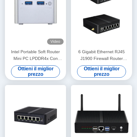
Video
Intel Portable Soft Router
6 Gigabit Ethernet RJ45
Mini PC LPDDR4x Con
J1900 Firewall Router
Quattro LAN 2.5G Per Home
Ubuntu Desktop Router con
Ottieni il miglior
Ottieni il miglior
Office
WiFi
prezzo
prezzo