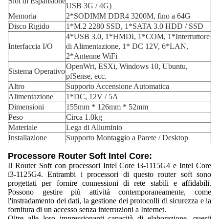
Slot di Espansione
USB 3G / 4G)
Memoria
2*SODIMM DDR4 3200M, fino a 64G
Disco Rigido
1*M.2 2280 SSD, 1*SATA 3.0 HDD / SSD
4*USB 3.0, 1*HMDI, 1*COM, 1*Interruttore
Interfaccia I/O
di Alimentazione, 1* DC 12V, 6*LAN,
2*Antenne WiFi
OpenWrt, ESXi, Windows 10, Ubuntu,
Sistema Operativo
pfSense, ecc.
Altro
Supporto Accensione Automatica
Alimentazione
1*DC, 12V / 5A
Dimensioni
155mm * 126mm * 52mm
Peso
Circa 1.0kg
Materiale
Lega di Alluminio
Installazione
Supporto Montaggio a Parete / Desktop
Processore Router Soft Intel Core:
Il Router Soft con processori Intel Core i3-1115G4 e Intel Core
i3-1125G4. Entrambi i processori di questo router soft sono
progettati per fornire connessioni di rete stabili e affidabili.
Possono gestire più attività contemporaneamente, come
l'instradamento dei dati, la gestione dei protocolli di sicurezza e la
fornitura di un accesso senza interruzioni a Internet.
Oltre alle loro impressionanti capacità di elaborazione, questi