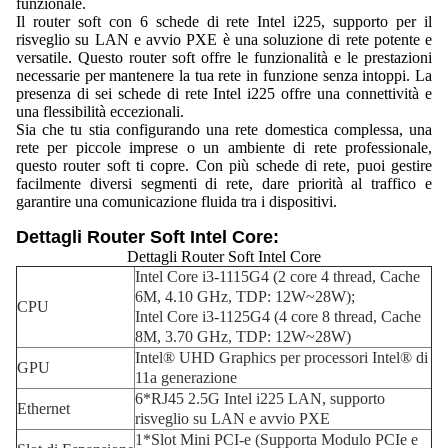
funzionale.
Il router soft con 6 schede di rete Intel i225, supporto per il
risveglio su LAN e avvio PXE è una soluzione di rete potente e
versatile. Questo router soft offre le funzionalità e le prestazioni
necessarie per mantenere la tua rete in funzione senza intoppi. La
presenza di sei schede di rete Intel i225 offre una connettività e
una flessibilità eccezionali.
Sia che tu stia configurando una rete domestica complessa, una
rete per piccole imprese o un ambiente di rete professionale,
questo router soft ti copre. Con più schede di rete, puoi gestire
facilmente diversi segmenti di rete, dare priorità al traffico e
garantire una comunicazione fluida tra i dispositivi.
Dettagli Router Soft Intel Core:
Dettagli Router Soft Intel Core
Intel Core i3-1115G4 (2 core 4 thread, Cache
6M, 4.10 GHz, TDP: 12W~28W);
CPU
Intel Core i3-1125G4 (4 core 8 thread, Cache
8M, 3.70 GHz, TDP: 12W~28W)
Intel® UHD Graphics per processori Intel® di
GPU
11a generazione
6*RJ45 2.5G Intel i225 LAN, supporto
Ethernet
risveglio su LAN e avvio PXE
1*Slot Mini PCI-e (Supporta Modulo PCIe e