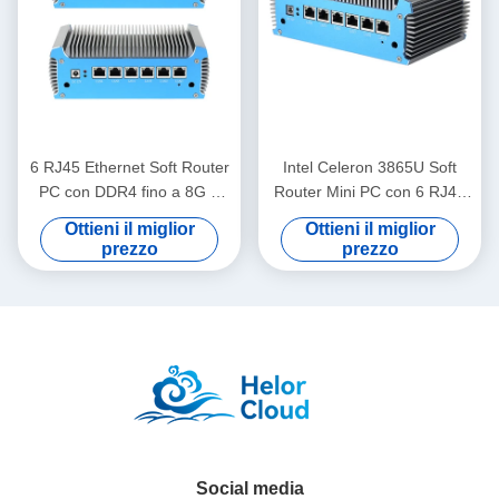
6 RJ45 Ethernet Soft Router
Intel Celeron 3865U Soft
PC con DDR4 fino a 8G e
Router Mini PC con 6 RJ45
Intel Celeron 3865U
i211AT Gigabit LAN e RAM
Ottieni il miglior
Ottieni il miglior
Processor
DDR4
prezzo
prezzo
Social media