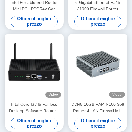
Intel Portable Soft Router
6 Gigabit Ethernet RJ45
Mini PC LPDDR4x Con
J1900 Firewall Router
Quattro LAN 2.5G Per Home
Ubuntu Desktop Router con
Ottieni il miglior
Ottieni il miglior
Office
WiFi
prezzo
prezzo
Video
Video
Intel Core I3 / I5 Fanless
DDR5 16GB RAM N100 Soft
Desktop Software Router 6
Router 4 LAN Firewall Mini
RJ45 LAN DDR3 8GB RAM
PC Router con Linux per
Ottieni il miglior
Ottieni il miglior
Home Office
prezzo
prezzo