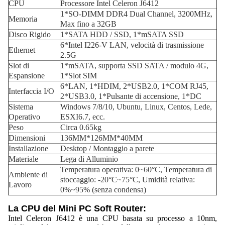
CPU
Processore Intel Celeron J6412
1*SO-DIMM DDR4 Dual Channel, 3200MHz,
Memoria
Max fino a 32GB
Disco Rigido
1*SATA HDD / SSD, 1*mSATA SSD
6*Intel I226-V LAN, velocità di trasmissione
Ethernet
2.5G
Slot di
1*mSATA, supporta SSD SATA / modulo 4G,
Espansione
1*Slot SIM
6*LAN, 1*HDIM, 2*USB2.0, 1*COM RJ45,
Interfaccia I/O
2*USB3.0, 1*Pulsante di accensione, 1*DC
Sistema
Windows 7/8/10, Ubuntu, Linux, Centos, Lede,
Operativo
ESXI6.7, ecc.
Peso
Circa 0.65kg
Dimensioni
136MM*126MM*40MM
Installazione
Desktop / Montaggio a parete
Materiale
Lega di Alluminio
Temperatura operativa: 0~60°C, Temperatura di
Ambiente di
stoccaggio: -20°C~75°C, Umidità relativa:
Lavoro
0%~95% (senza condensa)
La CPU del Mini PC Soft Router:
Intel Celeron J6412 è una CPU basata su processo a 10nm,