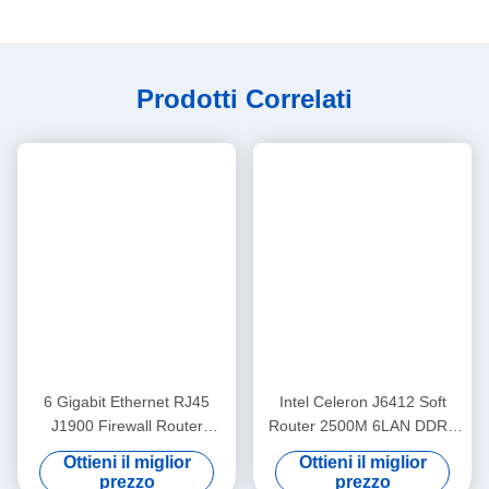
Dimensioni Compatte Mini PC Soft Router
Portatile:
Le dimensioni di questo host router sono 75x75x52mm, con una
macchina nuda di circa 1000g. La confezione senza adattatore
pesa circa 300g, e la confezione con adattatore pesa circa 400g.
Ha un corpo in metallo e una copertura superiore in plastica.