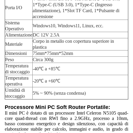
1*Type-C (USB 3.0), 1*Type-C (Ingresso
Porta I/O
alimentazione), 1*Slot TF Card, 1*Pulsante di
accensione
Sistema
Windows10, Windows11, Linux, ecc.
Operativo
Alimentazione
DC 12V 2.5A
Corpo in metallo con copertura superiore in
Materiale
plastica
Dimensioni
75mm*75mm*52mm
Peso
Circa 300g
Temperatura
-40℃ a +85℃
di stoccaggio
Temperatura
-20℃ a +60℃
operativa
Umidità di
5% ~ 90% (senza condensa)
stoccaggio
Processore Mini PC Soft Router Portatile:
Il mini PC è dotato di un processore Intel Celeron N5105 quad-
core quad-thread con RWI fino a 2.9GHz, processo a 10nm,
basso consumo energetico e design silenzioso, con capacità di
elaborazione stabile per calcolo, immagini e audio, in grado di