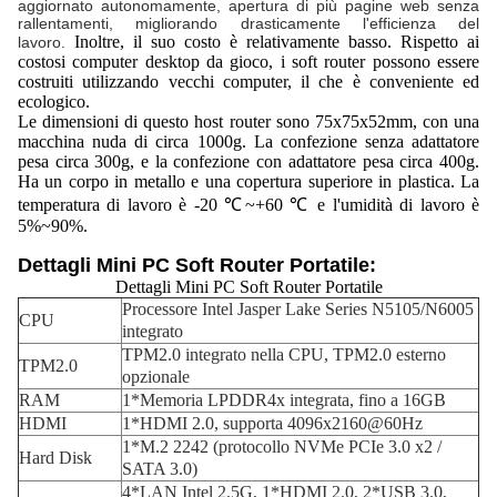
aggiornato autonomamente, apertura di più pagine web senza
rallentamenti, migliorando drasticamente l'efficienza del
Inoltre, il suo costo è relativamente basso. Rispetto ai
lavoro.
costosi computer desktop da gioco, i soft router possono essere
costruiti utilizzando vecchi computer, il che è conveniente ed
ecologico.
Le dimensioni di questo host router sono 75x75x52mm, con una
macchina nuda di circa 1000g. La confezione senza adattatore
pesa circa 300g, e la confezione con adattatore pesa circa 400g.
Ha un corpo in metallo e una copertura superiore in plastica. La
temperatura di lavoro è -20 ℃~+60 ℃ e l'umidità di lavoro è
5%~90%.
Dettagli Mini PC Soft Router Portatile:
Dettagli Mini PC Soft Router Portatile
Processore Intel Jasper Lake Series N5105/N6005
CPU
integrato
TPM2.0 integrato nella CPU, TPM2.0 esterno
TPM2.0
opzionale
RAM
1*Memoria LPDDR4x integrata, fino a 16GB
HDMI
1*HDMI 2.0, supporta 4096x2160@60Hz
1*M.2 2242 (protocollo NVMe PCIe 3.0 x2 /
Hard Disk
SATA 3.0)
4*LAN Intel 2.5G, 1*HDMI 2.0, 2*USB 3.0,