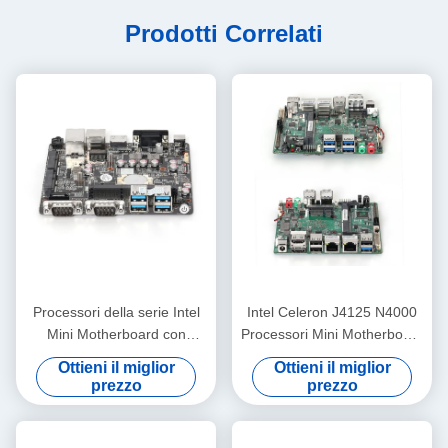
Prodotti Correlati
Processori della serie Intel
Intel Celeron J4125 N4000
Mini Motherboard con
Processori Mini Motherboard
doppia RJ45 LAN e DDR3L
DDR4 NANO 120 mm x 120
Ottieni il miglior
Ottieni il miglior
fino a 8G
mm
prezzo
prezzo