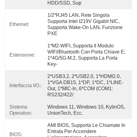
HDD/SSD, Sup
1/2*RJ45 LAN, Rete Singola 
Supporta Intel I219V Gigabit NIC, 
Ethernet:
Supporta Wake-On LAN, Funzione 
PXE
1*M2-WIFI, Supporta Il Modulo 
WIFI/Bluetooth Con Porta Chiave E; 
Estensione:
1*4G/5G-M.2, Supporta La Porta 
Key-
2*USB3.2, 2*USB2.0, 1*HDMI2.0, 
1*VGA DB15, 1*DP, 1*DC, 1*LINE-
Interfaccia I/O.:
Out, 1*MIC-In, 6*COM (COM1: 
RS232/422/
Sistema
Windows 11, Windows 10, KylinOS, 
Operativo:
UnionTech, Ecc.
AMI BIOS, Supporta Le Chiamate In 
Entrata Per Accendere 
BIOS: