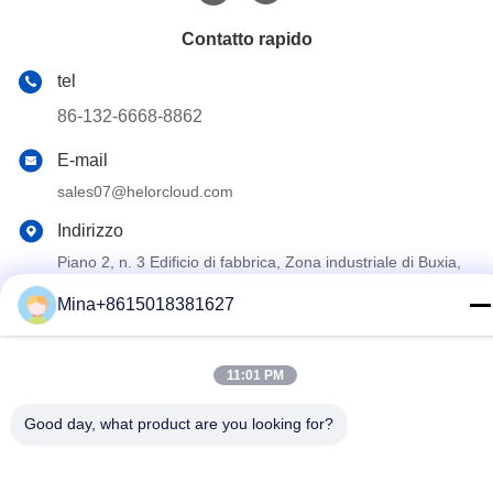
Contatto rapido
tel
86-132-6668-8862
E-mail
sales07@helorcloud.com
Indirizzo
Piano 2, n. 3 Edificio di fabbrica, Zona industriale di Buxia,
comunità di Liuyue, strada Henggang, Shenzhen,
Guangdong, Cina
Mina+8615018381627
Politica sulla privacy
|
Mappa del sito
11:01 PM
Cina Buona qualità Mini PC Fornitore. © di Copyright 2024-2026
Good day, what product are you looking for?
Shenzhen Helor Cloud Computer Co., Ltd. . Tutti i diritti Riservato.