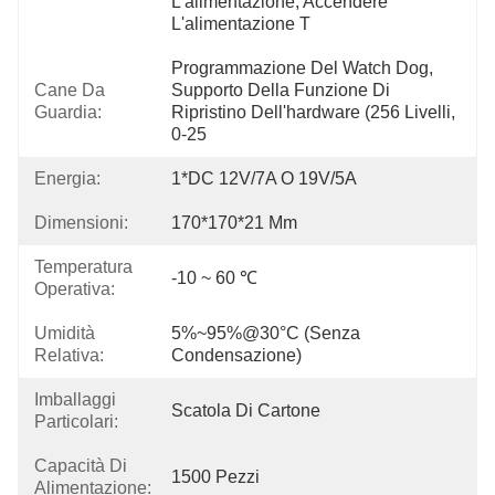
L'alimentazione, Accendere 
L'alimentazione T
Programmazione Del Watch Dog, 
Cane Da
Supporto Della Funzione Di 
Guardia:
Ripristino Dell'hardware (256 Livelli, 
0-25
Energia:
1*DC 12V/7A O 19V/5A
Dimensioni:
170*170*21 Mm
Temperatura
-10 ~ 60 ℃
Operativa:
Umidità
5%~95%@30°C (senza 
Relativa:
Condensazione)
Imballaggi
Scatola Di Cartone
Particolari:
Capacità Di
1500 Pezzi
Alimentazione: