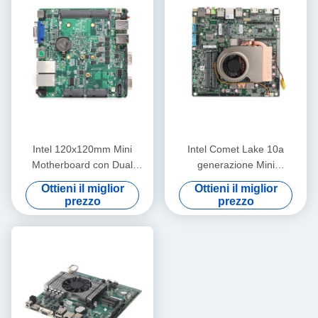
Intel 120x120mm Mini
Intel Comet Lake 10a
Motherboard con Dual
generazione Mini
Realtek 8111F Gigabit LAN e
Motherboard Intel Core
Ottieni il miglior
Ottieni il miglior
Linux
10300H Processore DDR4
prezzo
prezzo