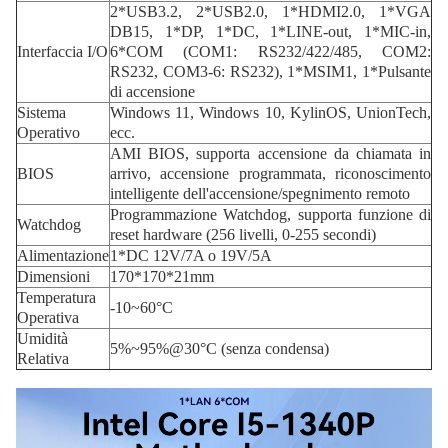
2*USB3.2, 2*USB2.0, 1*HDMI2.0, 1*VGA
DB15, 1*DP, 1*DC, 1*LINE-out, 1*MIC-in,
Interfaccia I/O
6*COM (COM1: RS232/422/485, COM2:
RS232, COM3-6: RS232), 1*MSIM1, 1*Pulsante
di accensione
Sistema
Windows 11, Windows 10, KylinOS, UnionTech,
Operativo
ecc.
AMI BIOS, supporta accensione da chiamata in
BIOS
arrivo, accensione programmata, riconoscimento
intelligente dell'accensione/spegnimento remoto
Programmazione Watchdog, supporta funzione di
Watchdog
reset hardware (256 livelli, 0-255 secondi)
Alimentazione
1*DC 12V/7A o 19V/5A
Dimensioni
170*170*21mm
Temperatura
-10~60°C
Operativa
Umidità
5%~95%@30°C (senza condensa)
Relativa