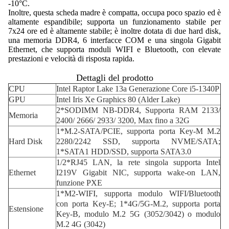
-10°C.
Inoltre, questa scheda madre è compatta, occupa poco spazio ed è
altamente espandibile; supporta un funzionamento stabile per
7x24 ore ed è altamente stabile; è inoltre dotata di due hard disk,
una memoria DDR4, 6 interfacce COM e una singola Gigabit
Ethernet, che supporta moduli WIFI e Bluetooth, con elevate
prestazioni e velocità di risposta rapida.
Dettagli del prodotto
CPU
Intel Raptor Lake 13a Generazione Core i5-1340P
GPU
Intel Iris Xe Graphics 80 (Alder Lake)
2*SODIMM NB-DDR4, Supporta RAM 2133/
Memoria
2400/ 2666/ 2933/ 3200, Max fino a 32G
1*M.2-SATA/PCIE, supporta porta Key-M M.2
Hard Disk
2280/2242 SSD, supporta NVME/SATA;
1*SATA1 HDD/SSD, supporta SATA3.0
1/2*RJ45 LAN, la rete singola supporta Intel
Ethernet
I219V Gigabit NIC, supporta wake-on LAN,
funzione PXE
1*M2-WIFI, supporta modulo WIFI/Bluetooth
con porta Key-E; 1*4G/5G-M.2, supporta porta
Estensione
Key-B, modulo M.2 5G (3052/3042) o modulo
M.2 4G (3042)