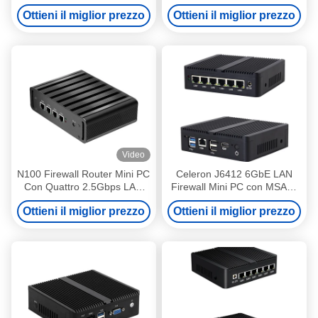
Ethernet Mini Network Server
DDR4 8G RAM Server con
Ottieni il miglior prezzo
Ottieni il miglior prezzo
console
Video
N100 Firewall Router Mini PC
Celeron J6412 6GbE LAN
Con Quattro 2.5Gbps LAN
Firewall Mini PC con MSATA
HDMI E DP Per Home Office
SSD 32GB RAM Router nero
Ottieni il miglior prezzo
Ottieni il miglior prezzo
Firewall