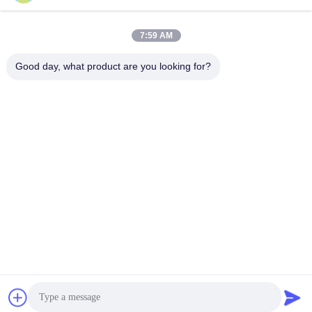
7:59 AM
Contatto rapido
Good day, what product are you looking for?
tel
86-132-6668-8862
E-mail
sales07@helorcloud.com
Indirizzo
Piano 2, n. 3 Edificio di fabbrica, Zona industriale di Buxia,
comunità di Liuyue, strada Henggang, Shenzhen,
Guangdong, Cina
Politica sulla privacy
|
Mappa del sito
Cina Buona qualità Mini PC Fornitore. © di Copyright 2024-2026
Shenzhen Helor Cloud Computer Co., Ltd. . Tutti i diritti Riservato.