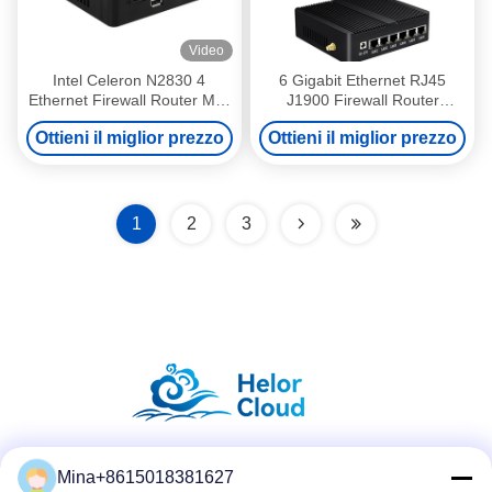
Video
Intel Celeron N2830 4
6 Gigabit Ethernet RJ45
Ethernet Firewall Router Mini
J1900 Firewall Router
PC con Windows 10 Linux
Ubuntu Desktop Router con
Ottieni il miglior prezzo
Ottieni il miglior prezzo
WiFi
1
2
3
Mina+8615018381627
Social media