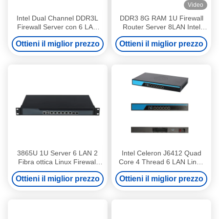
Video
Intel Dual Channel DDR3L
DDR3 8G RAM 1U Firewall
Firewall Server con 6 LAN
Router Server 8LAN Intel
RJ45 MSATA e Console
Celeron e serie Core
Ottieni il miglior prezzo
Ottieni il miglior prezzo
RJ45
3865U 1U Server 6 LAN 2
Intel Celeron J6412 Quad
Fibra ottica Linux Firewall
Core 4 Thread 6 LAN Linux
Router Server con ventola
1U Server con console e
Ottieni il miglior prezzo
Ottieni il miglior prezzo
ventola