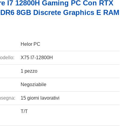
ore I7 12800H Gaming PC Con RTX
DR6 8GB Discrete Graphics E RAM
Helor PC
odello:
X75 I7-12800H
1 pezzo
Negoziabile
nsegna:
15 giorni lavorativi
T/T