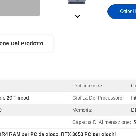
Ottieni 
ione Del Prodotto
Certificazione:
Ce
ore 20 Thread
Grafica Del Processore:
In
0
Memoria:
D
Capacità Di Alimentazione:
5
R4 RAM per PC da gioco
, 
RTX 3050 PC per giochi