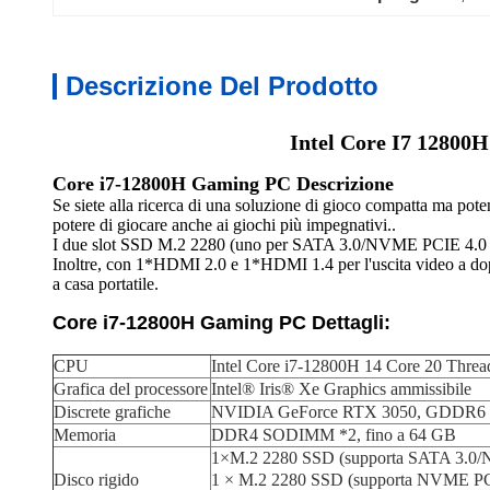
Descrizione Del Prodotto
Intel Core I7 1280
Core i7-12800H Gaming PC Descrizione
Se siete alla ricerca di una soluzione di gioco compatta ma po
potere di giocare anche ai giochi più impegnativi..
I due slot SSD M.2 2280 (uno per SATA 3.0/NVME PCIE 4.0 e l
Inoltre, con 1*HDMI 2.0 e 1*HDMI 1.4 per l'uscita video a doppi
a casa portatile.
Core i7-12800H Gaming PC Dettagli:
CPU
Intel Core i7-12800H 14 Core 20 Thre
Grafica del processore
Intel® Iris® Xe Graphics ammissibile
Discrete grafiche
NVIDIA GeForce RTX 3050, GDDR6
Memoria
DDR4 SODIMM *2, fino a 64 GB
1×M.2 2280 SSD (supporta SATA 3.0/
Disco rigido
1 × M.2 2280 SSD (supporta NVME PC