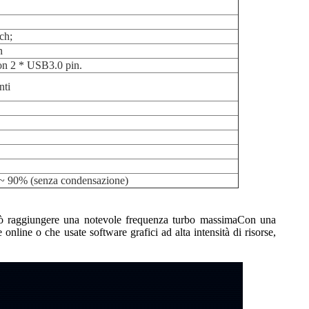
ch;
n
con 2 * USB3.0 pin.
nti
% ~ 90% (senza condensazione)
uò raggiungere una notevole frequenza turbo massimaCon una
online o che usate software grafici ad alta intensità di risorse,