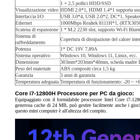
1 × 2,5 pollici HDD/SSD
Visualizzazione video
HDMI 2.0*1, HDMI 1.4*1 supporta usci
Interfaccia I/O
USB 3.0*4, USB 2.0*2, DC*1, Speaker
Ethernet
1000Mbps Realtek 8111H*1, (RTX3050-
Scatena di espansione
1 * M.2 2230 slot, supporto Wi-Fi Bluet
Sistema di
Copertura di dissipazione del calore inte
raffreddamento
Potenza
1* DC 19V 7,89A
Sistema operativo
Windows 10, Windows 11, Linux, ecc.
Dimensione
303mm*203mm*40mm, scheda madre 
Peso del materiale
ABS compositi circa 1,5 kg
Garanzia
3 anni di garanzia
Temperatura adeguata
Temperatura di funzionamento: -20 ~ +6
Core i7-12800H Processore per PC da gioco:
Equipaggiato con il formidabile processore Intel Core i7-
generosa cache di 24 MB, può gestire facilmente anche i giochi e
questo mini computer è all'altezza del compito.