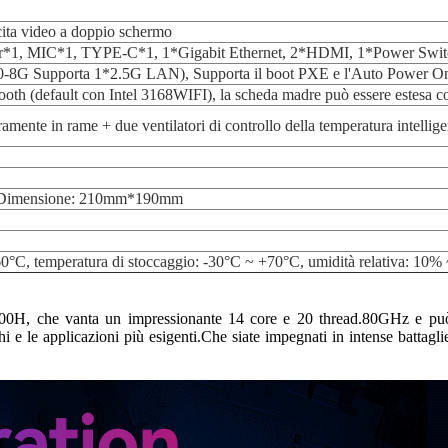
ta video a doppio schermo
*1, MIC*1, TYPE-C*1, 1*Gigabit Ethernet, 2*HDMI, 1*Power Swit
8G Supporta 1*2.5G LAN), Supporta il boot PXE e l'Auto Power O
ooth (default con Intel 3168WIFI), la scheda madre può essere estesa 
ramente in rame + due ventilatori di controllo della temperatura intellige
Dimensione: 210mm*190mm
0°C, temperatura di stoccaggio: -30°C ~ +70°C, umidità relativa: 10
12800H, che vanta un impressionante 14 core e 20 thread.80GHz e p
 le applicazioni più esigenti.Che siate impegnati in intense battaglie 