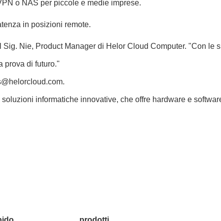
r VPN o NAS per piccole e medie imprese.
tenza in posizioni remote.
 il Sig. Nie, Product Manager di Helor Cloud Computer. "Con le s
a prova di futuro."
s@helorcloud.com
.
luzioni informatiche innovative, che offre hardware e software di
pido
prodotti