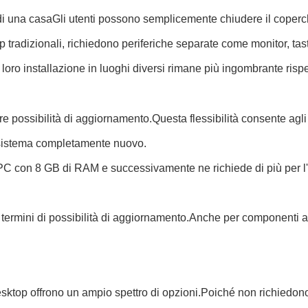
rno di una casaGli utenti possono semplicemente chiudere il coper
op tradizionali, richiedono periferiche separate come monitor, ta
oro installazione in luoghi diversi rimane più ingombrante rispet
ossibilità di aggiornamento.Questa flessibilità consente agli u
n sistema completamente nuovo.
PC con 8 GB di RAM e successivamente ne richiede di più per l'
 in termini di possibilità di aggiornamento.Anche per componenti
 desktop offrono un ampio spettro di opzioni.Poiché non richiedo