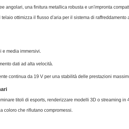
inee angolari, una finitura metallica robusta e un'impronta compa
telaio ottimizza il flusso d'aria per il sistema di raffreddament
 e media immersivi.
mento dati ad alta velocità.
nte continua da 19 V per una stabilità delle prestazioni massim
nari
inare titoli di esports, renderizzare modelli 3D o streaming in
e a coloro che rifiutano compromessi.