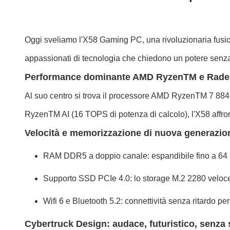
Oggi sveliamo l'X58 Gaming PC, una rivoluzionaria fusion
appassionati di tecnologia che chiedono un potere senza c
Performance dominante AMD RyzenTM e Rad
Al suo centro si trova il processore AMD RyzenTM 7 8845HS
RyzenTM AI (16 TOPS di potenza di calcolo), l'X58 affronta
Velocità e memorizzazione di nuova generazio
RAM DDR5 a doppio canale: espandibile fino a 64 G
Supporto SSD PCIe 4.0: lo storage M.2 2280 veloce 
Wifi 6 e Bluetooth 5.2: connettività senza ritardo pe
Cybertruck Design: audace, futuristico, senza