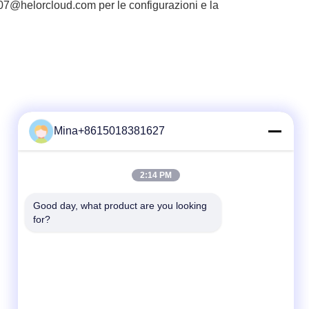
s07@helorcloud.com per le configurazioni e la
Mina+8615018381627
Contatto rapido
2:14 PM
tel
Good day, what product are you looking 
for?
86-132-6668-8862
E-mail
sales07@helorcloud.com
Indirizzo
Piano 2, n. 3 Edificio di fabbrica, Zona