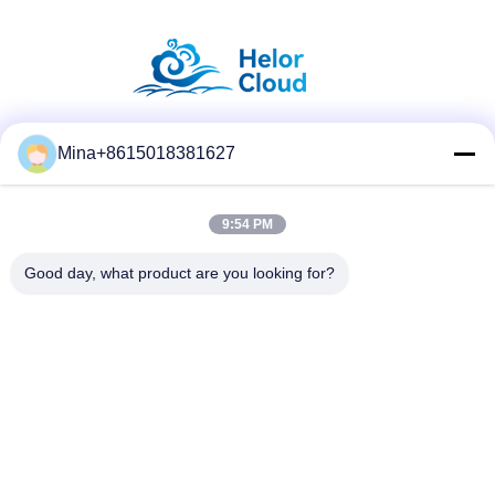
Mina+8615018381627
Social media
9:54 PM
Contatto rapido
Good day, what product are you looking for?
tel
86-132-6668-8862
E-mail
sales07@helorcloud.com
Indirizzo
Piano 2, n. 3 Edificio di fabbrica, Zona industriale di Buxia,